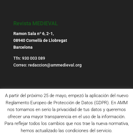
Revista MEDIEVAL
Ramon Sala nº 6, 2-1,
08940 Cornellà de Llobregat
Barcelona
Tfn: 930 003 089
Correo: redaccion@ammedieval.org
A partir del próximo 25 de mayo, empezó la aplicación del nuevo
Reglamento Europeo de Protección de Datos (GDPR). En AMM
nos tomamos en serio la privacidad de tus datos y queremos
ofrecer una mayor transparencia en el uso de la información.
Para reflejar todos los cambios que nos trae la nueva normativa,
hemos actualizado las condiciones del servicio.