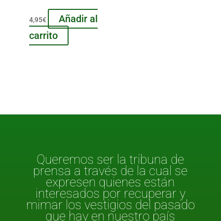
Añadir al
4,95
€
carrito
Queremos ser la tribuna de
prensa a través de la cual se
expresen quienes están
interesados por recuperar y
mimar los vestigios del pasado
que hay en nuestro país