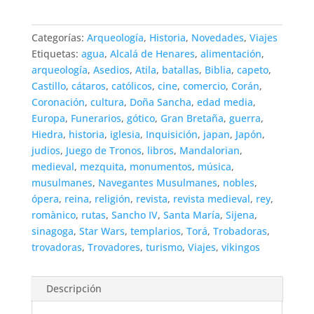
Categorías:
Arqueología
,
Historia
,
Novedades
,
Viajes
Etiquetas:
agua
,
Alcalá de Henares
,
alimentación
,
arqueología
,
Asedios
,
Atila
,
batallas
,
Biblia
,
capeto
,
Castillo
,
cátaros
,
católicos
,
cine
,
comercio
,
Corán
,
Coronación
,
cultura
,
Doña Sancha
,
edad media
,
Europa
,
Funerarios
,
gótico
,
Gran Bretaña
,
guerra
,
Hiedra
,
historia
,
iglesia
,
Inquisición
,
japan
,
Japón
,
judios
,
Juego de Tronos
,
libros
,
Mandalorian
,
medieval
,
mezquita
,
monumentos
,
música
,
musulmanes
,
Navegantes Musulmanes
,
nobles
,
ópera
,
reina
,
religión
,
revista
,
revista medieval
,
rey
,
romànico
,
rutas
,
Sancho IV
,
Santa María
,
Sijena
,
sinagoga
,
Star Wars
,
templarios
,
Torá
,
Trobadoras
,
trovadoras
,
Trovadores
,
turismo
,
Viajes
,
vikingos
Descripción