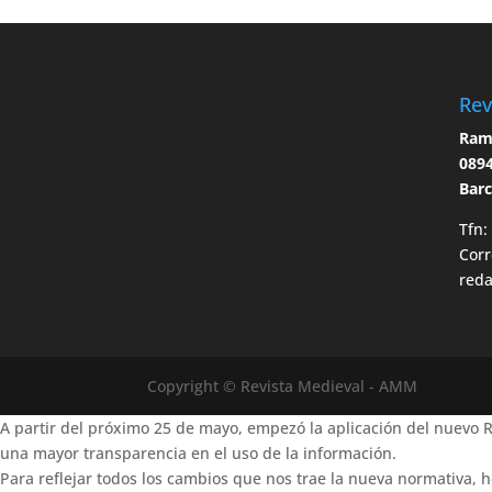
Rev
Ramo
0894
Bar
Tfn:
Corr
red
Copyright © Revista Medieval - AMM
A partir del próximo 25 de mayo, empezó la aplicación del nuevo
una mayor transparencia en el uso de la información.
Para reflejar todos los cambios que nos trae la nueva normativa, h