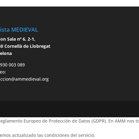
ista MEDIEVAL
n Sala nº 6, 2-1,
0 Cornellà de Llobregat
celona
 930 003 089
eo:
accion@ammedieval.org
 Reglamento Europeo de Protección de Datos (GDPR). En AMM nos to
emos actualizado las condiciones del servicio.