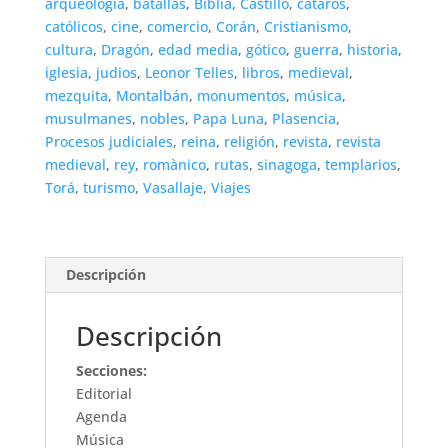
arqueología
,
batallas
,
Biblia
,
Castillo
,
cátaros
,
católicos
,
cine
,
comercio
,
Corán
,
Cristianismo
,
cultura
,
Dragón
,
edad media
,
gótico
,
guerra
,
historia
,
iglesia
,
judios
,
Leonor Telles
,
libros
,
medieval
,
mezquita
,
Montalbán
,
monumentos
,
música
,
musulmanes
,
nobles
,
Papa Luna
,
Plasencia
,
Procesos judiciales
,
reina
,
religión
,
revista
,
revista
medieval
,
rey
,
romànico
,
rutas
,
sinagoga
,
templarios
,
Torá
,
turismo
,
Vasallaje
,
Viajes
Descripción
Descripción
Secciones:
Editorial
Agenda
Música