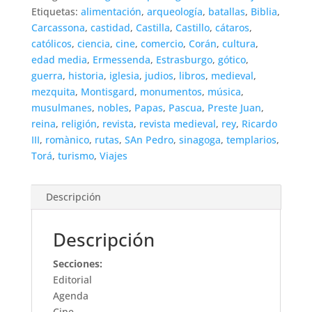
Etiquetas:
alimentación
,
arqueología
,
batallas
,
Biblia
,
Carcassona
,
castidad
,
Castilla
,
Castillo
,
cátaros
,
católicos
,
ciencia
,
cine
,
comercio
,
Corán
,
cultura
,
edad media
,
Ermessenda
,
Estrasburgo
,
gótico
,
guerra
,
historia
,
iglesia
,
judios
,
libros
,
medieval
,
mezquita
,
Montisgard
,
monumentos
,
música
,
musulmanes
,
nobles
,
Papas
,
Pascua
,
Preste Juan
,
reina
,
religión
,
revista
,
revista medieval
,
rey
,
Ricardo
III
,
romànico
,
rutas
,
SAn Pedro
,
sinagoga
,
templarios
,
Torá
,
turismo
,
Viajes
Descripción
Descripción
Secciones:
Editorial
Agenda
Cine