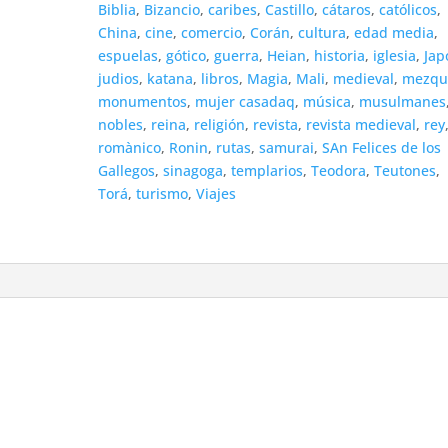
Biblia
,
Bizancio
,
caribes
,
Castillo
,
cátaros
,
católicos
,
China
,
cine
,
comercio
,
Corán
,
cultura
,
edad media
,
espuelas
,
gótico
,
guerra
,
Heian
,
historia
,
iglesia
,
Jap
judios
,
katana
,
libros
,
Magia
,
Mali
,
medieval
,
mezqu
monumentos
,
mujer casadaq
,
música
,
musulmanes
nobles
,
reina
,
religión
,
revista
,
revista medieval
,
rey
romànico
,
Ronin
,
rutas
,
samurai
,
SAn Felices de los
Gallegos
,
sinagoga
,
templarios
,
Teodora
,
Teutones
,
Torá
,
turismo
,
Viajes