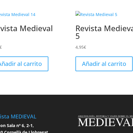
vista Medieval
Revista Mediev
5
€
4,95
€
Añadir al carrito
Añadir al carrito
ista MEDIEVAL
n Sala nº 6, 2-1,
0 Cornellà de Llobregat