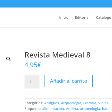
Inicio
Editorial
Catálogo
Revista Medieval 8
4,95
€
Revista
Añadir al carrito
Medieval
8
cantidad
Categorías:
Antiguos
,
Arqueología
,
Historia
,
Viajes
Etiquetas:
alimentación
,
Andina
,
arqueología
,
batall