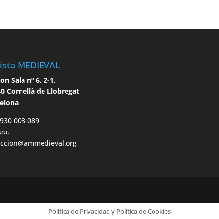
ista MEDIEVAL
n Sala nº 6, 2-1,
0 Cornellà de Llobregat
celona
 930 003 089
eo:
accion@ammedieval.org
Política de Privacidad y Política de Cookies