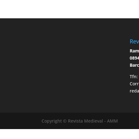
Rev
Ramo
0894
Bar
Tfn:
Corr
red
Copyright © Revista Medieval - AMM