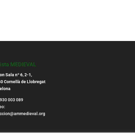
ista MEDIEVAL
n Sala nº 6, 2-1,
0 Cornellà de Llobregat
elona
 930 003 089
eo:
ccion@ammedieval.org