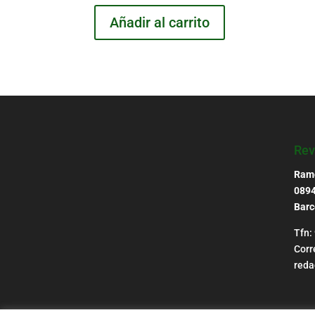
Añadir al carrito
Rev
Ramo
0894
Barc
Tfn:
Corr
reda