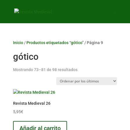
Inicio
/
Productos etiquetados “gótico”
/ Página 9
gótico
Ordenado
Mostrando 73–81 de 98 resultados
por
los
últimos
Revista Medieval 26
5,95
€
Añadir al carrito