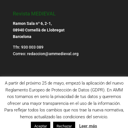
Revista MEDIEVAL
Ramon Sala nº 6, 2-1,
08940 Cornellà de Llobregat
Barcelona
Tfn: 930 003 089
Correo: redaccion@ammedieval.org
A partir del próximo 25 de mayo, empezó la aplicación del nuevo
Reglamento Europeo de Protección de Datos (GDPR). En AMM
nos tomamos en serio la privacidad de tus datos y queremos
ofrecer una mayor transparencia en el uso de la información.
Para reflejar todos los cambios que nos trae la nueva normativa,
hemos actualizado las condiciones del servicio.
Leer más
Aceptar
Rechazar
Copyright © Revista Medieval - AMM