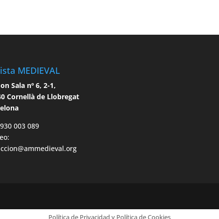
ista MEDIEVAL
n Sala nº 6, 2-1,
0 Cornellà de Llobregat
celona
 930 003 089
eo:
accion@ammedieval.org
Política de Privacidad y Política de Cookies