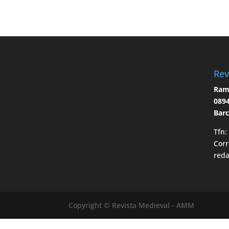
Rev
Ramo
0894
Bar
Tfn:
Corr
red
Copyright © Revista Medieval - AMM