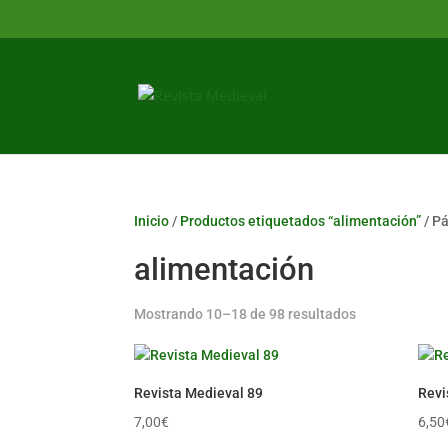
Inicio
/
Productos etiquetados “alimentación”
/ P
alimentación
Ordenado
Mostrando 10–18 de 98 resultados
por
los
últimos
Revista Medieval 89
Revi
7,00
€
6,50