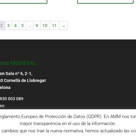
2
3
4
5
…
9
10
11
→
ista MEDIEVAL
n Sala nº 6, 2-1,
0 Cornellà de Llobregat
elona
 930 003 089
eo:
ccion@ammedieval.org
o Reglamento Europeo de Protección de Datos (GDPR). En AMM nos tom
mayor transparencia en el uso de la información.
os cambios que nos trae la nueva normativa, hemos actualizado las con