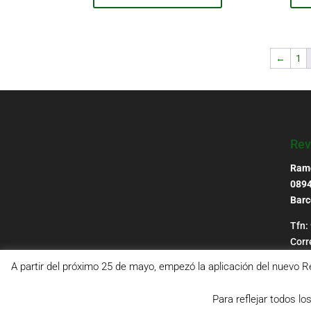
←
1
Rev
Ramo
0894
Barc
Tfn:
Corr
reda
A partir del próximo 25 de mayo, empezó la aplicación del nuev
Para reflejar todos l