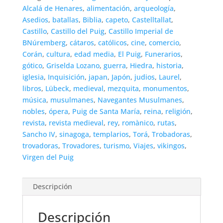
Alcalá de Henares
,
alimentación
,
arqueología
,
Asedios
,
batallas
,
Biblia
,
capeto
,
Castelltallat
,
Castillo
,
Castillo del Puig
,
Castillo Imperial de
BNúremberg
,
cátaros
,
católicos
,
cine
,
comercio
,
Corán
,
cultura
,
edad media
,
El Puig
,
Funerarios
,
gótico
,
Griselda Lozano
,
guerra
,
Hiedra
,
historia
,
iglesia
,
Inquisición
,
japan
,
Japón
,
judios
,
Laurel
,
libros
,
Lübeck
,
medieval
,
mezquita
,
monumentos
,
música
,
musulmanes
,
Navegantes Musulmanes
,
nobles
,
ópera
,
Puig de Santa María
,
reina
,
religión
,
revista
,
revista medieval
,
rey
,
romànico
,
rutas
,
Sancho IV
,
sinagoga
,
templarios
,
Torá
,
Trobadoras
,
trovadoras
,
Trovadores
,
turismo
,
Viajes
,
vikingos
,
Virgen del Puig
Descripción
Descripción