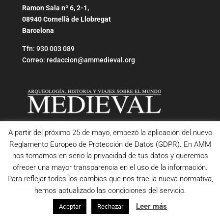
Ramon Sala nº 6, 2-1,
08940 Cornellà de Llobregat
Barcelona
Tfn: 930 003 089
Correo: redaccion@ammedieval.org
A partir del próximo 25 de mayo, empezó la aplicación del nuevo
Reglamento Europeo de Protección de Datos (GDPR). En AMM
nos tomamos en serio la privacidad de tus datos y queremos
ofrecer una mayor transparencia en el uso de la información.
Para reflejar todos los cambios que nos trae la nueva normativa,
hemos actualizado las condiciones del servicio.
Leer más
Aceptar
Rechazar
Copyright © Revista Medieval - AMM