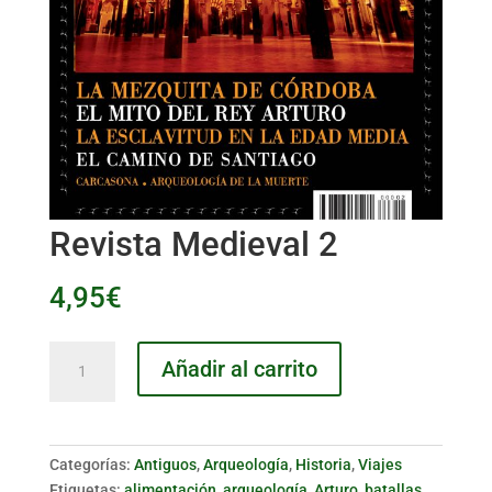
Revista Medieval 2
4,95
€
Revista
Añadir al carrito
Medieval
2
cantidad
Categorías:
Antiguos
,
Arqueología
,
Historia
,
Viajes
Etiquetas:
alimentación
,
arqueología
,
Arturo
,
batallas
,