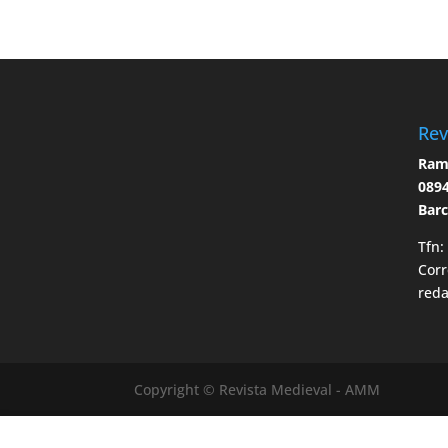
Rev
Ramo
0894
Bar
Tfn:
Corr
red
Copyright © Revista Medieval - AMM