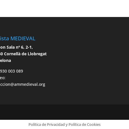
ista MEDIEVAL
n Sala nº 6, 2-1,
0 Cornellà de Llobregat
celona
 930 003 089
eo:
accion@ammedieval.org
Política de Privacidad y Política de Cookies