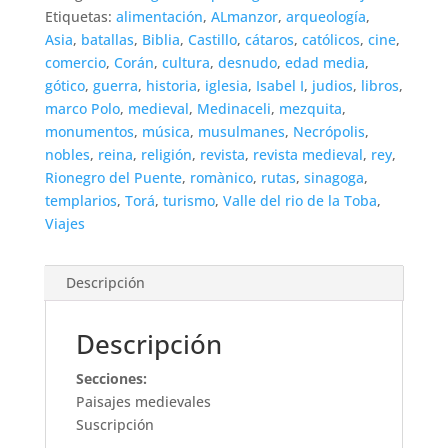
Etiquetas:
alimentación
,
ALmanzor
,
arqueología
,
Asia
,
batallas
,
Biblia
,
Castillo
,
cátaros
,
católicos
,
cine
,
comercio
,
Corán
,
cultura
,
desnudo
,
edad media
,
gótico
,
guerra
,
historia
,
iglesia
,
Isabel I
,
judios
,
libros
,
marco Polo
,
medieval
,
Medinaceli
,
mezquita
,
monumentos
,
música
,
musulmanes
,
Necrópolis
,
nobles
,
reina
,
religión
,
revista
,
revista medieval
,
rey
,
Rionegro del Puente
,
romànico
,
rutas
,
sinagoga
,
templarios
,
Torá
,
turismo
,
Valle del rio de la Toba
,
Viajes
Descripción
Descripción
Secciones:
Paisajes medievales
Suscripción