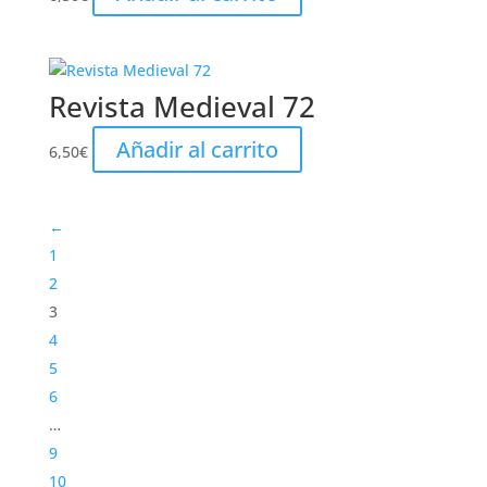
Revista Medieval 72
Añadir al carrito
6,50
€
←
1
2
3
4
5
6
…
9
10