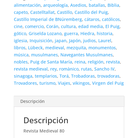
alimentación
,
arqueología
,
Asedios
,
batallas
,
Biblia
,
capeto
,
Castelltallat
,
Castillo
,
Castillo del Puig
,
Castillo Imperial de BNúremberg
,
cátaros
,
católicos
,
cine
,
comercio
,
Corán
,
cultura
,
edad media
,
El Puig
,
gótico
,
Griselda Lozano
,
guerra
,
Hiedra
,
historia
,
iglesia
,
Inquisición
,
japan
,
Japón
,
judios
,
Laurel
,
libros
,
Lübeck
,
medieval
,
mezquita
,
monumentos
,
música
,
musulmanes
,
Navegantes Musulmanes
,
nobles
,
Puig de Santa María
,
reina
,
religión
,
revista
,
revista medieval
,
rey
,
romànico
,
rutas
,
Sancho IV
,
sinagoga
,
templarios
,
Torá
,
Trobadoras
,
trovadoras
,
Trovadores
,
turismo
,
Viajes
,
vikingos
,
Virgen del Puig
Descripción
Descripción
Revista Medieval 80