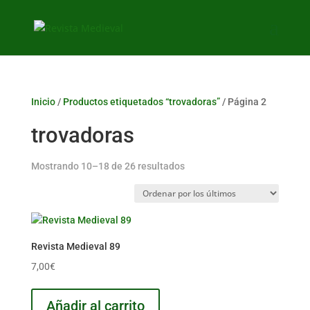
Inicio
/
Productos etiquetados “trovadoras”
/ Página 2
trovadoras
Ordenado
Mostrando 10–18 de 26 resultados
por
los
últimos
Revista Medieval 89
7,00
€
Añadir al carrito