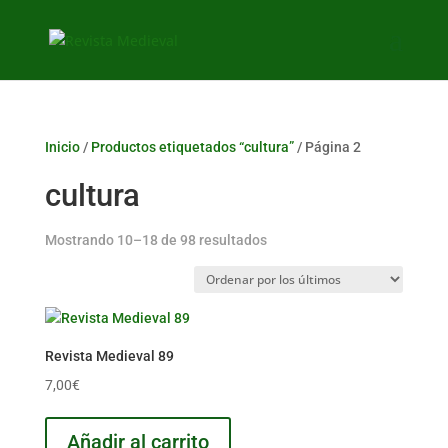
Inicio
/
Productos etiquetados “cultura”
/ Página 2
cultura
Ordenado
Mostrando 10–18 de 98 resultados
por
los
últimos
Revista Medieval 89
7,00
€
Añadir al carrito