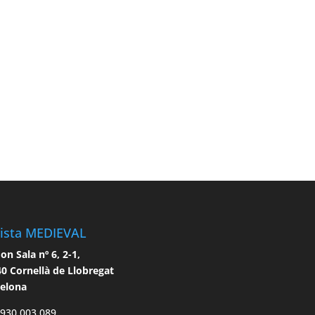
ista MEDIEVAL
n Sala nº 6, 2-1,
0 Cornellà de Llobregat
celona
 930 003 089