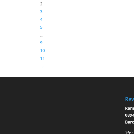
2
3
4
5
…
9
10
11
→
Rev
Ramo
0894
Bar
Tfn: