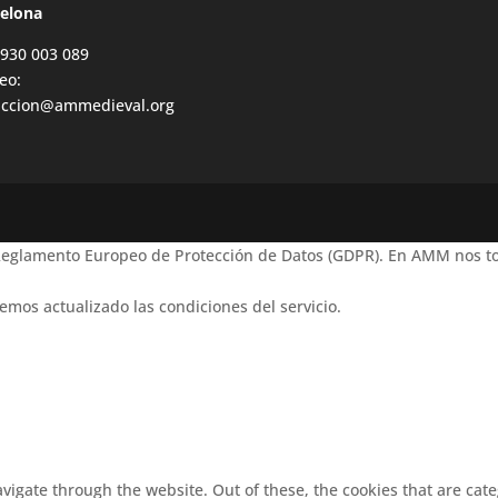
celona
 930 003 089
eo:
accion@ammedieval.org
 Reglamento Europeo de Protección de Datos (GDPR). En AMM nos to
emos actualizado las condiciones del servicio.
vigate through the website. Out of these, the cookies that are cat