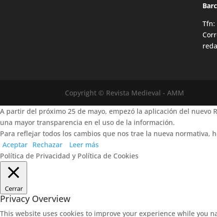
Bar
Tfn:
Corr
red
Copyright © Revista Medieval - AMM
A partir del próximo 25 de mayo, empezó la aplicación del nuevo
una mayor transparencia en el uso de la información.
Para reflejar todos los cambios que nos trae la nueva normativa, h
Aceptar
Rechazar
Leer más
Política de Privacidad y Política de Cookies
Cerrar
Privacy Overview
This website uses cookies to improve your experience while you na