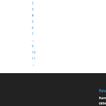
2
3
4
5
6
7
…
9
10
11
→
Rev
Ramo
0894