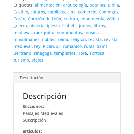
Etiquetas:
alimentación
,
arqueología
,
batallas
,
Biblia
,
Castillo
,
cátaros
,
católicos
,
cine
,
comercio
,
Cominges
,
Corán
,
Corazón de León
,
cultura
,
edad media
,
gótico
,
guerra
,
historia
,
iglesia
,
Isabel I
,
judios
,
libros
,
medieval
,
mezquita
,
monumentos
,
música
,
musulmanes
,
nobles
,
reina
,
religión
,
revista
,
revista
medieval
,
rey
,
Ricardo I
,
romànico
,
rutas
,
Saint
Bertrand
,
sinagoga
,
templarios
,
Torá
,
Tortosa
,
turismo
,
Viajes
Descripción
Descripción
Secciones:
Paisajes Medievales
Suscripción
artículos: