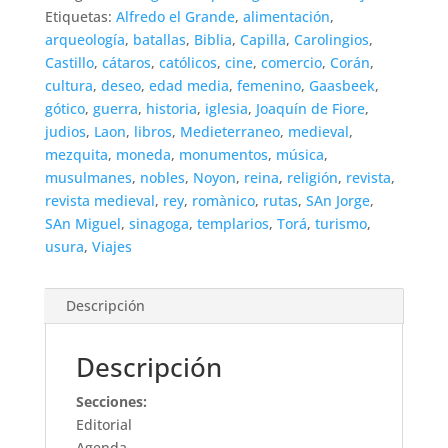
Etiquetas:
Alfredo el Grande
,
alimentación
,
arqueología
,
batallas
,
Biblia
,
Capilla
,
Carolingios
,
Castillo
,
cátaros
,
católicos
,
cine
,
comercio
,
Corán
,
cultura
,
deseo
,
edad media
,
femenino
,
Gaasbeek
,
gótico
,
guerra
,
historia
,
iglesia
,
Joaquín de Fiore
,
judios
,
Laon
,
libros
,
Medieterraneo
,
medieval
,
mezquita
,
moneda
,
monumentos
,
música
,
musulmanes
,
nobles
,
Noyon
,
reina
,
religión
,
revista
,
revista medieval
,
rey
,
romànico
,
rutas
,
SAn Jorge
,
SAn Miguel
,
sinagoga
,
templarios
,
Torá
,
turismo
,
usura
,
Viajes
Descripción
Descripción
Secciones:
Editorial
Agenda