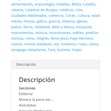
alimentación
,
arqueología
,
batallas
,
Biblia
,
Castillo
,
cátaros
,
Catedral de Burgos
,
católicos
,
cine
,
Ciudades Medievales
,
comercio
,
Corán
,
cultura
,
edad
media
,
Fiestas
,
gótico
,
guerra
,
historia
,
iglesia
,
judios
,
libros
,
medieval
,
Metz y Nancy
,
mezquita
,
monumentos
,
música
,
musulmanes
,
nobles
,
piedras
rúnicas
,
reina
,
religión
,
René Jesús Payo Hernanz
,
revista
,
revista medieval
,
rey
,
romànico
,
rutas
,
Siena
,
sinagoga
,
templarios
,
Torá
,
turismo
,
Viajes
Descripción
Descripción
Secciones
Editorial
Merece la pena ver…
Anécdotas
Paisajes Medievales