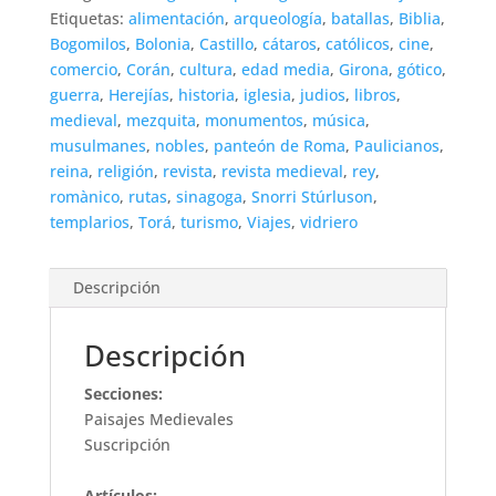
Etiquetas:
alimentación
,
arqueología
,
batallas
,
Biblia
,
Bogomilos
,
Bolonia
,
Castillo
,
cátaros
,
católicos
,
cine
,
comercio
,
Corán
,
cultura
,
edad media
,
Girona
,
gótico
,
guerra
,
Herejías
,
historia
,
iglesia
,
judios
,
libros
,
medieval
,
mezquita
,
monumentos
,
música
,
musulmanes
,
nobles
,
panteón de Roma
,
Paulicianos
,
reina
,
religión
,
revista
,
revista medieval
,
rey
,
romànico
,
rutas
,
sinagoga
,
Snorri Stúrluson
,
templarios
,
Torá
,
turismo
,
Viajes
,
vidriero
Descripción
Descripción
Secciones:
Paisajes Medievales
Suscripción
Artículos: