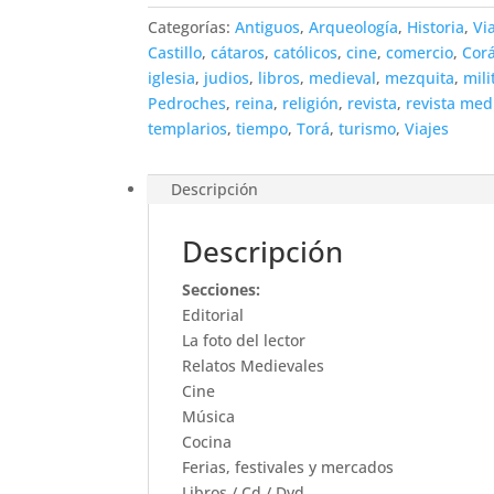
Categorías:
Antiguos
,
Arqueología
,
Historia
,
Vi
Castillo
,
cátaros
,
católicos
,
cine
,
comercio
,
Cor
iglesia
,
judios
,
libros
,
medieval
,
mezquita
,
mili
Pedroches
,
reina
,
religión
,
revista
,
revista med
templarios
,
tiempo
,
Torá
,
turismo
,
Viajes
Descripción
Descripción
Secciones:
Editorial
La foto del lector
Relatos Medievales
Cine
Música
Cocina
Ferias, festivales y mercados
Libros / Cd / Dvd