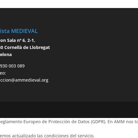
ista MEDIEVAL
n Sala nº 6, 2-1,
0 Cornellà de Llobregat
celona
 930 003 089
eo:
accion@ammedieval.org
 Reglamento Europeo de Protección de Datos (GDPR). En AMM nos to
emos actualizado las condiciones del servicio.