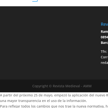
Rev
Ramo
0894
Bar
Tfn:
Corr
red
Copyright © Revista Medieval - AMM
A partir del próximo 25 de mayo, empezó la aplicación del nuevo
una mayor transparencia en el uso de la información.
Para reflejar todos los cambios que nos trae la nueva normativa, h