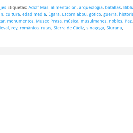
ajes
Etiquetas:
Adolf Mas
,
alimentación
,
arqueología
,
batallas
,
Bibli
án
,
cultura
,
edad media
,
Égara
,
Escornlabou
,
gótico
,
guerra
,
histori
tar
,
monumentos
,
Museo Prasa
,
música
,
musulmanes
,
nobles
,
Paz
ieval
,
rey
,
romànico
,
rutas
,
Sierra de Cádiz
,
sinagoga
,
Siurana
,