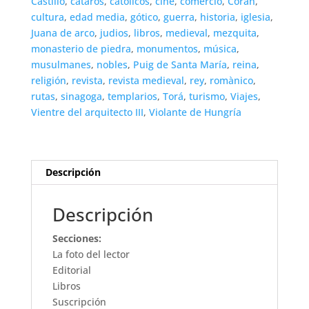
Castillo
,
cátaros
,
católicos
,
cine
,
comercio
,
Corán
,
cultura
,
edad media
,
gótico
,
guerra
,
historia
,
iglesia
,
Juana de arco
,
judios
,
libros
,
medieval
,
mezquita
,
monasterio de piedra
,
monumentos
,
música
,
musulmanes
,
nobles
,
Puig de Santa María
,
reina
,
religión
,
revista
,
revista medieval
,
rey
,
romànico
,
rutas
,
sinagoga
,
templarios
,
Torá
,
turismo
,
Viajes
,
Vientre del arquitecto III
,
Violante de Hungría
Descripción
Descripción
Secciones:
La foto del lector
Editorial
Libros
Suscripción