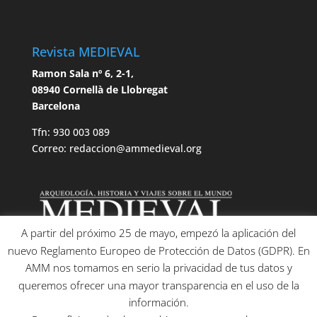
Revista MEDIEVAL
Ramon Sala nº 6, 2-1,
08940 Cornellà de Llobregat
Barcelona
Tfn: 930 003 089
Correo: redaccion@ammedieval.org
A partir del próximo 25 de mayo, empezó la aplicación del
nuevo Reglamento Europeo de Protección de Datos (GDPR). En
AMM nos tomamos en serio la privacidad de tus datos y
queremos ofrecer una mayor transparencia en el uso de la
información.