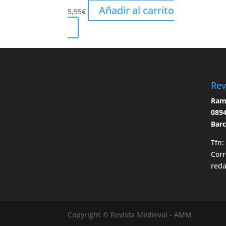
Añadir al carrito
5,95
€
Rev
Ramo
0894
Bar
Tfn:
Corr
red
Copyright © Revista Medieval - AMM