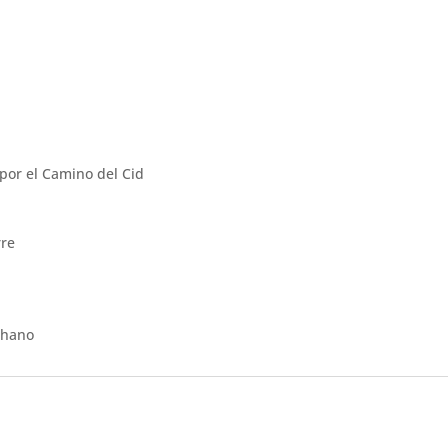
por el Camino del Cid
rre
o
chano