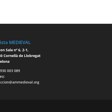
ista MEDIEVAL
n Sala nº 6, 2-1,
0 Cornellà de Llobregat
celona
 930 003 089
eo:
accion@ammedieval.org