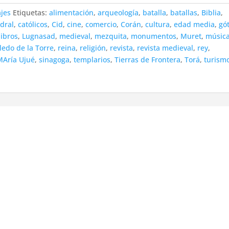
ajes
Etiquetas:
alimentación
,
arqueología
,
batalla
,
batallas
,
Biblia
,
dral
,
católicos
,
Cid
,
cine
,
comercio
,
Corán
,
cultura
,
edad media
,
gó
libros
,
Lugnasad
,
medieval
,
mezquita
,
monumentos
,
Muret
,
músic
ledo de la Torre
,
reina
,
religión
,
revista
,
revista medieval
,
rey
,
MAría Ujué
,
sinagoga
,
templarios
,
Tierras de Frontera
,
Torá
,
turism