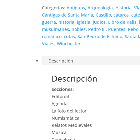
Categorías:
Antiguos
,
Arqueología
,
Historia
,
Vi
Cántigas de Santa María
,
Castillo
,
cátaros
,
cate
guerra
,
historia
,
iglesia
,
judios
,
Libro de Kelis
,
musulmanes
,
nobles
,
Pedro III
,
Puentes
,
Rebol
romànico
,
rutas
,
San Pedro de Echano
,
Santa 
Viajes
,
Winchester
Descripción
Descripción
Secciones:
Editorial
Agenda
La foto del lector
Numismática
Relatos Medievales
Música
Genealogía