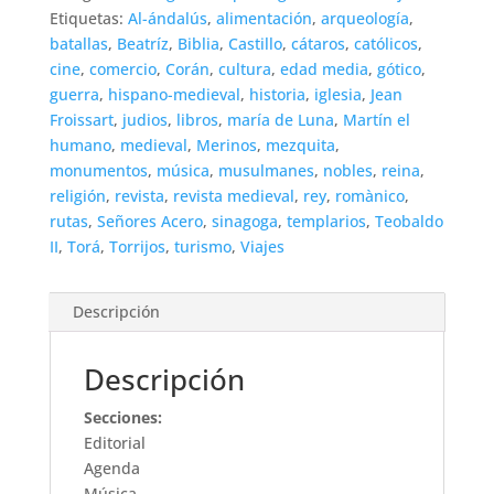
Etiquetas:
Al-ándalús
,
alimentación
,
arqueología
,
batallas
,
Beatríz
,
Biblia
,
Castillo
,
cátaros
,
católicos
,
cine
,
comercio
,
Corán
,
cultura
,
edad media
,
gótico
,
guerra
,
hispano-medieval
,
historia
,
iglesia
,
Jean
Froissart
,
judios
,
libros
,
maría de Luna
,
Martín el
humano
,
medieval
,
Merinos
,
mezquita
,
monumentos
,
música
,
musulmanes
,
nobles
,
reina
,
religión
,
revista
,
revista medieval
,
rey
,
romànico
,
rutas
,
Señores Acero
,
sinagoga
,
templarios
,
Teobaldo
II
,
Torá
,
Torrijos
,
turismo
,
Viajes
Descripción
Descripción
Secciones:
Editorial
Agenda
Música