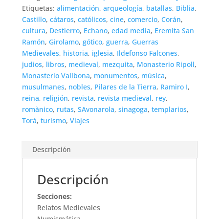
Etiquetas:
alimentación
,
arqueología
,
batallas
,
Biblia
,
Castillo
,
cátaros
,
católicos
,
cine
,
comercio
,
Corán
,
cultura
,
Destierro
,
Echano
,
edad media
,
Eremita San
Ramón
,
Girolamo
,
gótico
,
guerra
,
Guerras
Medievales
,
historia
,
iglesia
,
Ildefonso Falcones
,
judios
,
libros
,
medieval
,
mezquita
,
Monasterio Ripoll
,
Monasterio Vallbona
,
monumentos
,
música
,
musulmanes
,
nobles
,
Pilares de la Tierra
,
Ramiro I
,
reina
,
religión
,
revista
,
revista medieval
,
rey
,
romànico
,
rutas
,
SAvonarola
,
sinagoga
,
templarios
,
Torá
,
turismo
,
Viajes
Descripción
Descripción
Secciones:
Relatos Medievales
Numismática