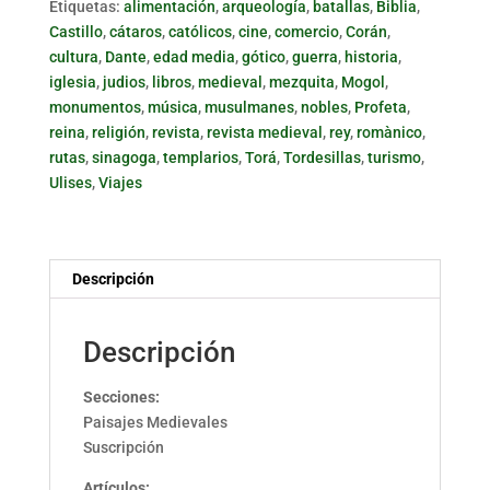
Etiquetas:
alimentación
,
arqueología
,
batallas
,
Biblia
,
Castillo
,
cátaros
,
católicos
,
cine
,
comercio
,
Corán
,
cultura
,
Dante
,
edad media
,
gótico
,
guerra
,
historia
,
iglesia
,
judios
,
libros
,
medieval
,
mezquita
,
Mogol
,
monumentos
,
música
,
musulmanes
,
nobles
,
Profeta
,
reina
,
religión
,
revista
,
revista medieval
,
rey
,
romànico
,
rutas
,
sinagoga
,
templarios
,
Torá
,
Tordesillas
,
turismo
,
Ulises
,
Viajes
Descripción
Descripción
Secciones:
Paisajes Medievales
Suscripción
Artículos: