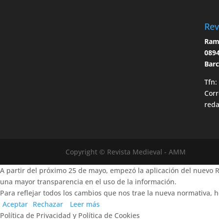
Rev
Ramo
0894
Bar
Tfn:
Corr
red
Copyright © Revista Medieval - AMM
A partir del próximo 25 de mayo, empezó la aplicación del nuevo
una mayor transparencia en el uso de la información.
Para reflejar todos los cambios que nos trae la nueva normativa, h
Aceptar
Rechazar
Leer más
Política de Privacidad y Política de Cookies