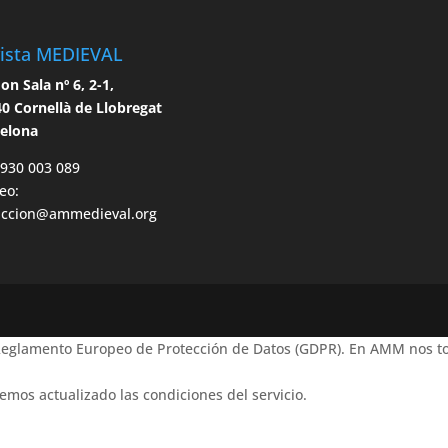
ista MEDIEVAL
n Sala nº 6, 2-1,
0 Cornellà de Llobregat
celona
 930 003 089
eo:
accion@ammedieval.org
 Reglamento Europeo de Protección de Datos (GDPR). En AMM nos to
emos actualizado las condiciones del servicio.