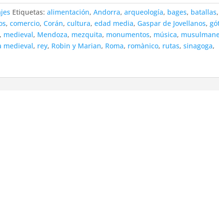
ajes
Etiquetas:
alimentación
,
Andorra
,
arqueología
,
bages
,
batallas
,
os
,
comercio
,
Corán
,
cultura
,
edad media
,
Gaspar de Jovellanos
,
gó
,
medieval
,
Mendoza
,
mezquita
,
monumentos
,
música
,
musulman
a medieval
,
rey
,
Robin y Marian
,
Roma
,
romànico
,
rutas
,
sinagoga
,